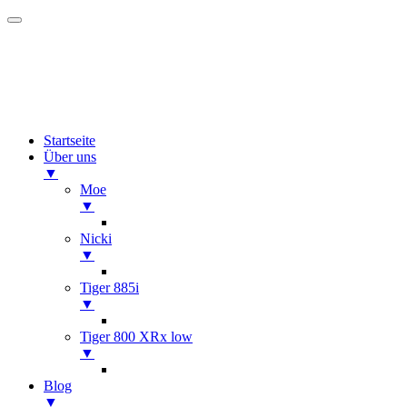
Startseite
Über uns
▼
Moe
▼
Nicki
▼
Tiger 885i
▼
Tiger 800 XRx low
▼
Blog
▼