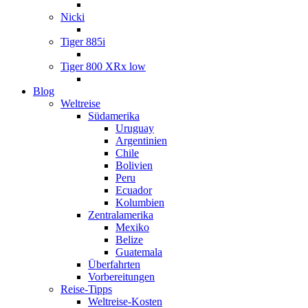
Nicki
Tiger 885i
Tiger 800 XRx low
Blog
Weltreise
Südamerika
Uruguay
Argentinien
Chile
Bolivien
Peru
Ecuador
Kolumbien
Zentralamerika
Mexiko
Belize
Guatemala
Überfahrten
Vorbereitungen
Reise-Tipps
Weltreise-Kosten