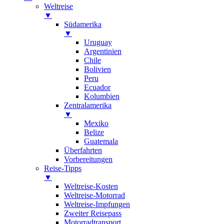
Weltreise
▼
Südamerika
▼
Uruguay
Argentinien
Chile
Bolivien
Peru
Ecuador
Kolumbien
Zentralamerika
▼
Mexiko
Belize
Guatemala
Überfahrten
Vorbereitungen
Reise-Tipps
▼
Weltreise-Kosten
Weltreise-Motorrad
Weltreise-Impfungen
Zweiter Reisepass
Motorradtransport