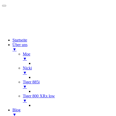
Startseite
Über uns
▼
Moe
▼
Nicki
▼
Tiger 885i
▼
Tiger 800 XRx low
▼
Blog
▼