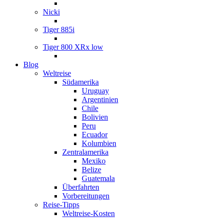
Nicki
Tiger 885i
Tiger 800 XRx low
Blog
Weltreise
Südamerika
Uruguay
Argentinien
Chile
Bolivien
Peru
Ecuador
Kolumbien
Zentralamerika
Mexiko
Belize
Guatemala
Überfahrten
Vorbereitungen
Reise-Tipps
Weltreise-Kosten