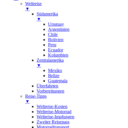
Weltreise
▼
Südamerika
▼
Uruguay
Argentinien
Chile
Bolivien
Peru
Ecuador
Kolumbien
Zentralamerika
▼
Mexiko
Belize
Guatemala
Überfahrten
Vorbereitungen
Reise-Tipps
▼
Weltreise-Kosten
Weltreise-Motorrad
Weltreise-Impfungen
Zweiter Reisepass
Motorradtransport