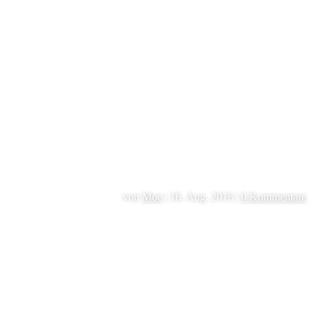
von
Moe
|
16. Aug. 2016
|
0 Kommentare