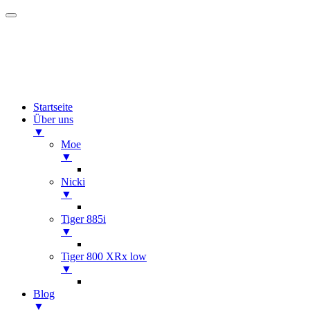
Startseite
Über uns
▼
Moe
▼
Nicki
▼
Tiger 885i
▼
Tiger 800 XRx low
▼
Blog
▼