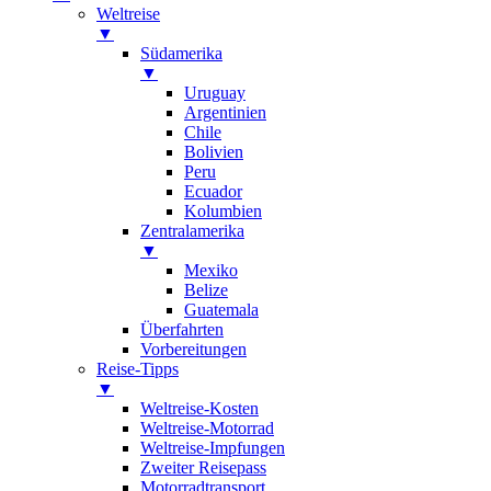
Weltreise
▼
Südamerika
▼
Uruguay
Argentinien
Chile
Bolivien
Peru
Ecuador
Kolumbien
Zentralamerika
▼
Mexiko
Belize
Guatemala
Überfahrten
Vorbereitungen
Reise-Tipps
▼
Weltreise-Kosten
Weltreise-Motorrad
Weltreise-Impfungen
Zweiter Reisepass
Motorradtransport