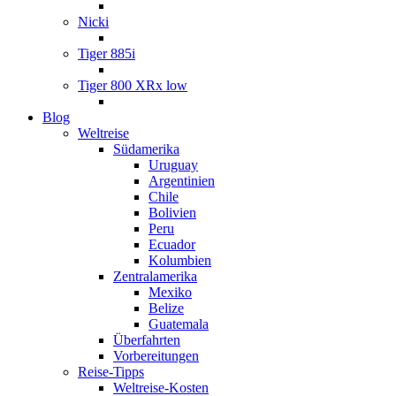
Nicki
Tiger 885i
Tiger 800 XRx low
Blog
Weltreise
Südamerika
Uruguay
Argentinien
Chile
Bolivien
Peru
Ecuador
Kolumbien
Zentralamerika
Mexiko
Belize
Guatemala
Überfahrten
Vorbereitungen
Reise-Tipps
Weltreise-Kosten