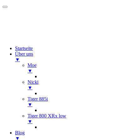
Startseite
Über uns
▼
Moe
▼
Nicki
▼
Tiger 885i
▼
Tiger 800 XRx low
▼
Blog
▼