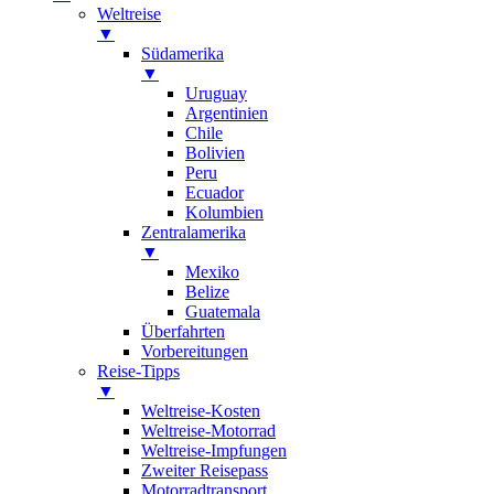
Weltreise
▼
Südamerika
▼
Uruguay
Argentinien
Chile
Bolivien
Peru
Ecuador
Kolumbien
Zentralamerika
▼
Mexiko
Belize
Guatemala
Überfahrten
Vorbereitungen
Reise-Tipps
▼
Weltreise-Kosten
Weltreise-Motorrad
Weltreise-Impfungen
Zweiter Reisepass
Motorradtransport