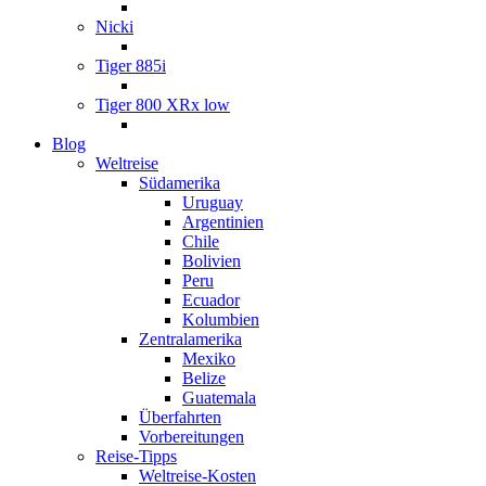
Nicki
Tiger 885i
Tiger 800 XRx low
Blog
Weltreise
Südamerika
Uruguay
Argentinien
Chile
Bolivien
Peru
Ecuador
Kolumbien
Zentralamerika
Mexiko
Belize
Guatemala
Überfahrten
Vorbereitungen
Reise-Tipps
Weltreise-Kosten