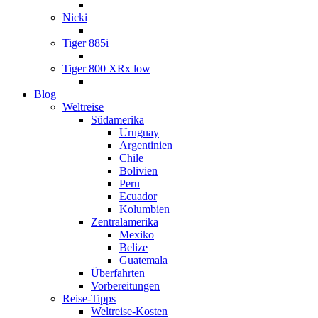
Nicki
Tiger 885i
Tiger 800 XRx low
Blog
Weltreise
Südamerika
Uruguay
Argentinien
Chile
Bolivien
Peru
Ecuador
Kolumbien
Zentralamerika
Mexiko
Belize
Guatemala
Überfahrten
Vorbereitungen
Reise-Tipps
Weltreise-Kosten