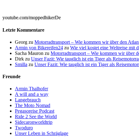

youtube.com/moppedhikerDe
Letzte Kommentare
Georg
zu
Motorradtransport – Wie kommen wir über den Atlan
Armin von Bikereifen24
zu
Wie viel kostet eine Weltreise mit
Sacha Mauron
zu
Motorradtransport – Wie kommen wir über de
Dirk
zu
Unser Fazit: Wie tauglich ist ein Tiger als Reisemotorr
Smilla
zu
Unser Fazit: Wie tauglich ist ein Tiger als Reisemoto
Freunde
Armin Thalhofer
A will and a way
Langebrauch
The Moto Nomad
Pegasoreise Podcast
Ride 2 See the World
Sidecaronworldtrip
Twoduro
Unser Leben in Schräglage