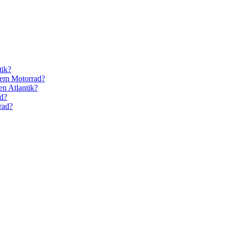
tik?
 dem Motorrad?
n Atlantik?
ad?
rrad?