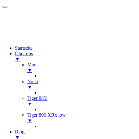
Startseite
Über uns
▼
Moe
▼
Nicki
▼
Tiger 885i
▼
Tiger 800 XRx low
▼
Blog
▼