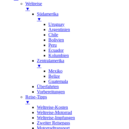
Weltreise
▼
Südamerika
▼
Uruguay
Argentinien
Chile
Bolivien
Peru
Ecuador
Kolumbien
Zentralamerika
▼
Mexiko
Belize
Guatemala
Überfahrten
Vorbereitungen
Reise-Tipps
▼
Weltreise-Kosten
Weltreise-Motorrad
Weltreise-Impfungen
Zweiter Reisepass
Motorradtransport