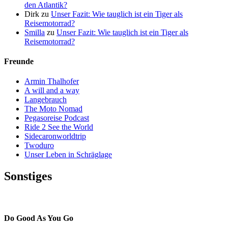
den Atlantik?
Dirk
zu
Unser Fazit: Wie tauglich ist ein Tiger als
Reisemotorrad?
Smilla
zu
Unser Fazit: Wie tauglich ist ein Tiger als
Reisemotorrad?
Freunde
Armin Thalhofer
A will and a way
Langebrauch
The Moto Nomad
Pegasoreise Podcast
Ride 2 See the World
Sidecaronworldtrip
Twoduro
Unser Leben in Schräglage
Sonstiges
Pressestimmen
Do Good As You Go