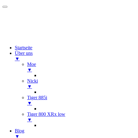
Startseite
Über uns
▼
Moe
▼
Nicki
▼
Tiger 885i
▼
Tiger 800 XRx low
▼
Blog
▼