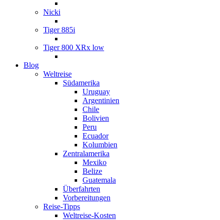
Nicki
Tiger 885i
Tiger 800 XRx low
Blog
Weltreise
Südamerika
Uruguay
Argentinien
Chile
Bolivien
Peru
Ecuador
Kolumbien
Zentralamerika
Mexiko
Belize
Guatemala
Überfahrten
Vorbereitungen
Reise-Tipps
Weltreise-Kosten