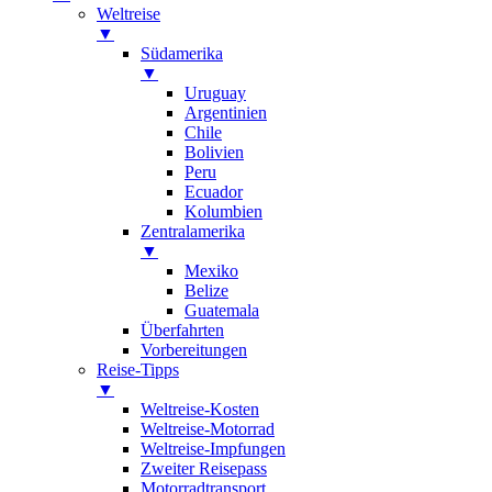
Weltreise
▼
Südamerika
▼
Uruguay
Argentinien
Chile
Bolivien
Peru
Ecuador
Kolumbien
Zentralamerika
▼
Mexiko
Belize
Guatemala
Überfahrten
Vorbereitungen
Reise-Tipps
▼
Weltreise-Kosten
Weltreise-Motorrad
Weltreise-Impfungen
Zweiter Reisepass
Motorradtransport