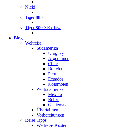
Nicki
Tiger 885i
Tiger 800 XRx low
Blog
Weltreise
Südamerika
Uruguay
Argentinien
Chile
Bolivien
Peru
Ecuador
Kolumbien
Zentralamerika
Mexiko
Belize
Guatemala
Überfahrten
Vorbereitungen
Reise-Tipps
Weltreise-Kosten