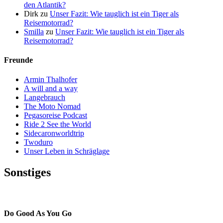
den Atlantik?
Dirk
zu
Unser Fazit: Wie tauglich ist ein Tiger als
Reisemotorrad?
Smilla
zu
Unser Fazit: Wie tauglich ist ein Tiger als
Reisemotorrad?
Freunde
Armin Thalhofer
A will and a way
Langebrauch
The Moto Nomad
Pegasoreise Podcast
Ride 2 See the World
Sidecaronworldtrip
Twoduro
Unser Leben in Schräglage
Sonstiges
Pressestimmen
Do Good As You Go