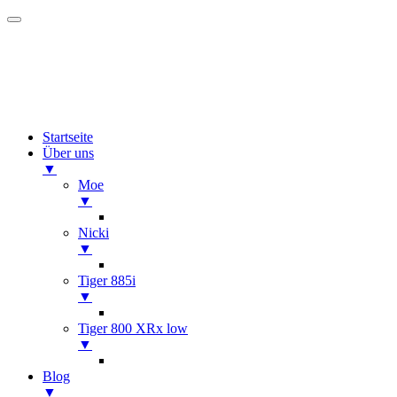
Startseite
Über uns
▼
Moe
▼
Nicki
▼
Tiger 885i
▼
Tiger 800 XRx low
▼
Blog
▼