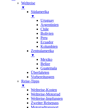
Weltreise
▼
Südamerika
▼
Uruguay
Argentinien
Chile
Bolivien
Peru
Ecuador
Kolumbien
Zentralamerika
▼
Mexiko
Belize
Guatemala
Überfahrten
Vorbereitungen
Reise-Tipps
▼
Weltreise-Kosten
Weltreise-Motorrad
Weltreise-Impfungen
Zweiter Reisepass
Motorradtransport