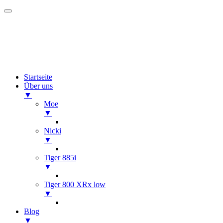
Startseite
Über uns
▼
Moe
▼
Nicki
▼
Tiger 885i
▼
Tiger 800 XRx low
▼
Blog
▼