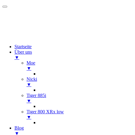
Startseite
Über uns
▼
Moe
▼
Nicki
▼
Tiger 885i
▼
Tiger 800 XRx low
▼
Blog
▼