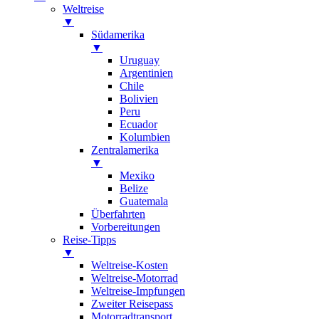
Weltreise
▼
Südamerika
▼
Uruguay
Argentinien
Chile
Bolivien
Peru
Ecuador
Kolumbien
Zentralamerika
▼
Mexiko
Belize
Guatemala
Überfahrten
Vorbereitungen
Reise-Tipps
▼
Weltreise-Kosten
Weltreise-Motorrad
Weltreise-Impfungen
Zweiter Reisepass
Motorradtransport