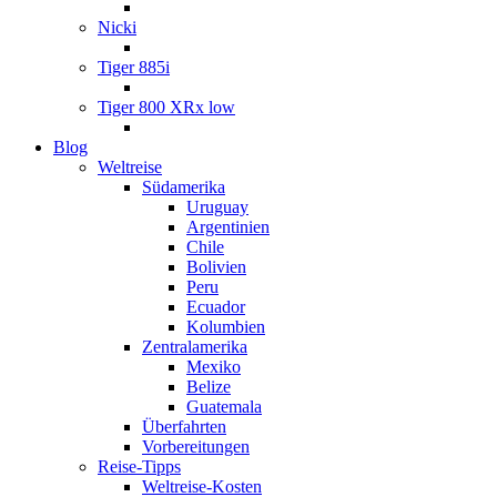
Nicki
Tiger 885i
Tiger 800 XRx low
Blog
Weltreise
Südamerika
Uruguay
Argentinien
Chile
Bolivien
Peru
Ecuador
Kolumbien
Zentralamerika
Mexiko
Belize
Guatemala
Überfahrten
Vorbereitungen
Reise-Tipps
Weltreise-Kosten