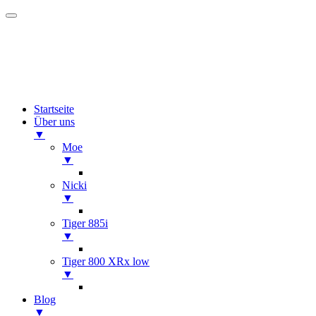
Startseite
Über uns
▼
Moe
▼
Nicki
▼
Tiger 885i
▼
Tiger 800 XRx low
▼
Blog
▼