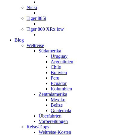
Nicki
Tiger 885i
Tiger 800 XRx low
Blog
Weltreise
Südamerika
Uruguay
Argentinien
Chile
Bolivien
Peru
Ecuador
Kolumbien
Zentralamerika
Mexiko
Belize
Guatemala
Überfahrten
Vorbereitungen
Reise-Tipps
Weltreise-Kosten