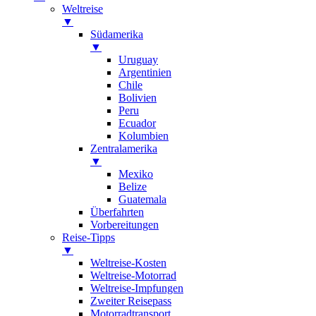
Weltreise
▼
Südamerika
▼
Uruguay
Argentinien
Chile
Bolivien
Peru
Ecuador
Kolumbien
Zentralamerika
▼
Mexiko
Belize
Guatemala
Überfahrten
Vorbereitungen
Reise-Tipps
▼
Weltreise-Kosten
Weltreise-Motorrad
Weltreise-Impfungen
Zweiter Reisepass
Motorradtransport