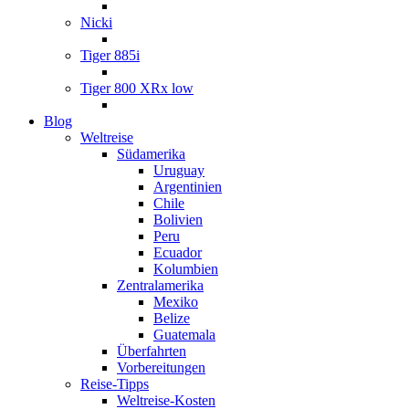
Nicki
Tiger 885i
Tiger 800 XRx low
Blog
Weltreise
Südamerika
Uruguay
Argentinien
Chile
Bolivien
Peru
Ecuador
Kolumbien
Zentralamerika
Mexiko
Belize
Guatemala
Überfahrten
Vorbereitungen
Reise-Tipps
Weltreise-Kosten