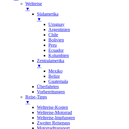
Weltreise
▼
Südamerika
▼
Uruguay
Argentinien
Chile
Bolivien
Peru
Ecuador
Kolumbien
Zentralamerika
▼
Mexiko
Belize
Guatemala
Überfahrten
Vorbereitungen
Reise-Tipps
▼
Weltreise-Kosten
Weltreise-Motorrad
Weltreise-Impfungen
Zweiter Reisepass
Motorradtransport