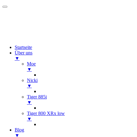
Startseite
Über uns
▼
Moe
▼
Nicki
▼
Tiger 885i
▼
Tiger 800 XRx low
▼
Blog
▼