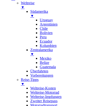
Weltreise
▼
Südamerika
▼
Uruguay
Argentinien
Chile
Bolivien
Peru
Ecuador
Kolumbien
Zentralamerika
▼
Mexiko
Belize
Guatemala
Überfahrten
Vorbereitungen
Reise-Tipps
▼
Weltreise-Kosten
Weltreise-Motorrad
Weltreise-Impfungen
Zweiter Reisepass
Motorradtransport