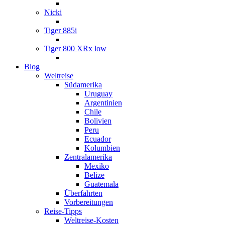
Nicki
Tiger 885i
Tiger 800 XRx low
Blog
Weltreise
Südamerika
Uruguay
Argentinien
Chile
Bolivien
Peru
Ecuador
Kolumbien
Zentralamerika
Mexiko
Belize
Guatemala
Überfahrten
Vorbereitungen
Reise-Tipps
Weltreise-Kosten