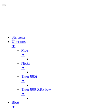
Startseite
Über uns
▼
Moe
▼
Nicki
▼
Tiger 885i
▼
Tiger 800 XRx low
▼
Blog
▼