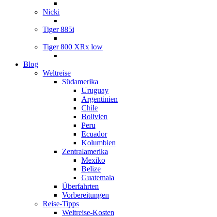
Nicki
Tiger 885i
Tiger 800 XRx low
Blog
Weltreise
Südamerika
Uruguay
Argentinien
Chile
Bolivien
Peru
Ecuador
Kolumbien
Zentralamerika
Mexiko
Belize
Guatemala
Überfahrten
Vorbereitungen
Reise-Tipps
Weltreise-Kosten