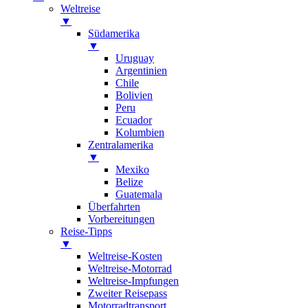
Weltreise
▼
Südamerika
▼
Uruguay
Argentinien
Chile
Bolivien
Peru
Ecuador
Kolumbien
Zentralamerika
▼
Mexiko
Belize
Guatemala
Überfahrten
Vorbereitungen
Reise-Tipps
▼
Weltreise-Kosten
Weltreise-Motorrad
Weltreise-Impfungen
Zweiter Reisepass
Motorradtransport