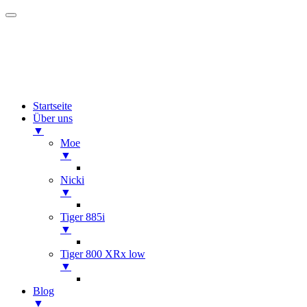
Startseite
Über uns
▼
Moe
▼
Nicki
▼
Tiger 885i
▼
Tiger 800 XRx low
▼
Blog
▼