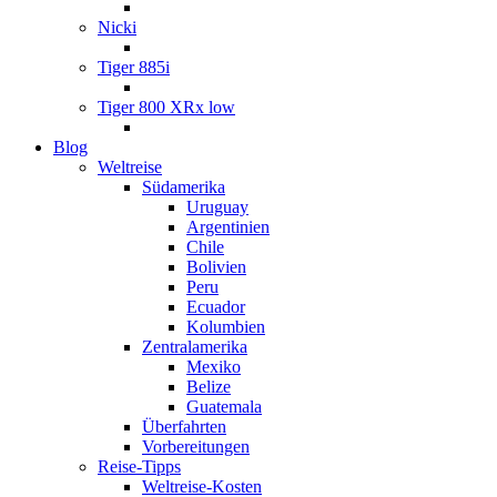
Nicki
Tiger 885i
Tiger 800 XRx low
Blog
Weltreise
Südamerika
Uruguay
Argentinien
Chile
Bolivien
Peru
Ecuador
Kolumbien
Zentralamerika
Mexiko
Belize
Guatemala
Überfahrten
Vorbereitungen
Reise-Tipps
Weltreise-Kosten