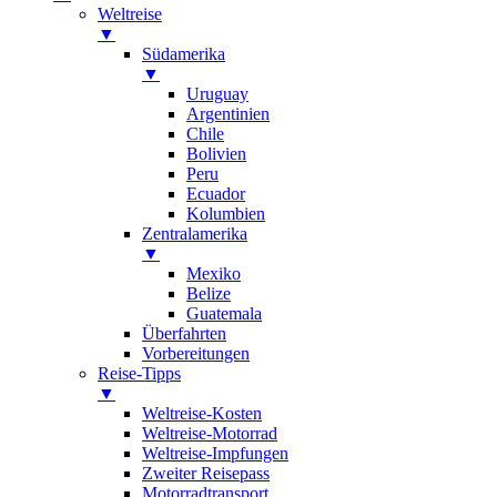
Weltreise
▼
Südamerika
▼
Uruguay
Argentinien
Chile
Bolivien
Peru
Ecuador
Kolumbien
Zentralamerika
▼
Mexiko
Belize
Guatemala
Überfahrten
Vorbereitungen
Reise-Tipps
▼
Weltreise-Kosten
Weltreise-Motorrad
Weltreise-Impfungen
Zweiter Reisepass
Motorradtransport