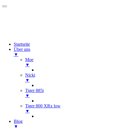
Startseite
Über uns
▼
Moe
▼
Nicki
▼
Tiger 885i
▼
Tiger 800 XRx low
▼
Blog
▼