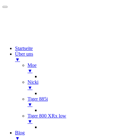
Startseite
Über uns
▼
Moe
▼
Nicki
▼
Tiger 885i
▼
Tiger 800 XRx low
▼
Blog
▼