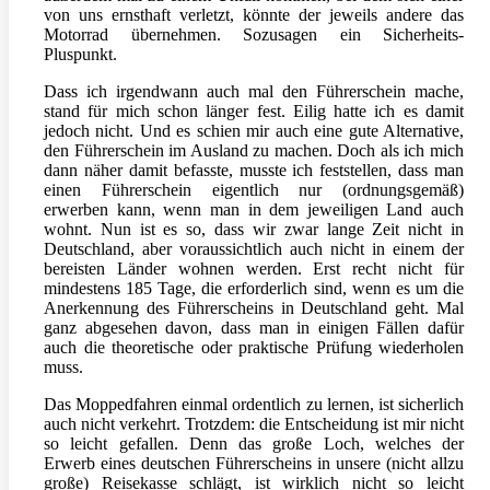
von uns ernsthaft verletzt, könnte der jeweils andere das
Motorrad übernehmen. Sozusagen ein Sicherheits-
Pluspunkt.
Dass ich irgendwann auch mal den Führerschein mache,
stand für mich schon länger fest. Eilig hatte ich es damit
jedoch nicht. Und es schien mir auch eine gute Alternative,
den Führerschein im Ausland zu machen. Doch als ich mich
dann näher damit befasste, musste ich feststellen, dass man
einen Führerschein eigentlich nur (ordnungsgemäß)
erwerben kann, wenn man in dem jeweiligen Land auch
wohnt. Nun ist es so, dass wir zwar lange Zeit nicht in
Deutschland, aber voraussichtlich auch nicht in einem der
bereisten Länder wohnen werden. Erst recht nicht für
mindestens 185 Tage, die erforderlich sind, wenn es um die
Anerkennung des Führerscheins in Deutschland geht. Mal
ganz abgesehen davon, dass man in einigen Fällen dafür
auch die theoretische oder praktische Prüfung wiederholen
muss.
Das Moppedfahren einmal ordentlich zu lernen, ist sicherlich
auch nicht verkehrt. Trotzdem: die Entscheidung ist mir nicht
so leicht gefallen. Denn das große Loch, welches der
Erwerb eines deutschen Führerscheins in unsere (nicht allzu
große) Reisekasse schlägt, ist wirklich nicht so leicht