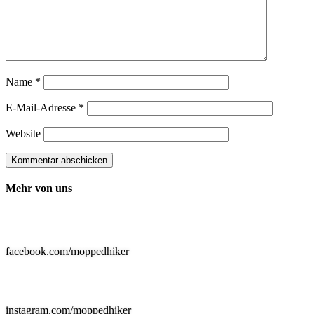
Name
*
E-Mail-Adresse
*
Website
Kommentar abschicken
Mehr von uns

facebook.com/moppedhiker

instagram.com/moppedhiker