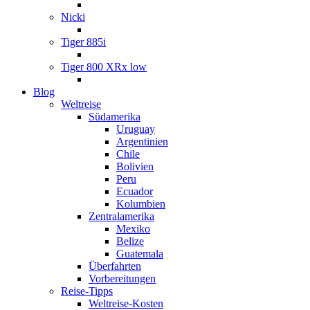
Nicki
Tiger 885i
Tiger 800 XRx low
Blog
Weltreise
Südamerika
Uruguay
Argentinien
Chile
Bolivien
Peru
Ecuador
Kolumbien
Zentralamerika
Mexiko
Belize
Guatemala
Überfahrten
Vorbereitungen
Reise-Tipps
Weltreise-Kosten