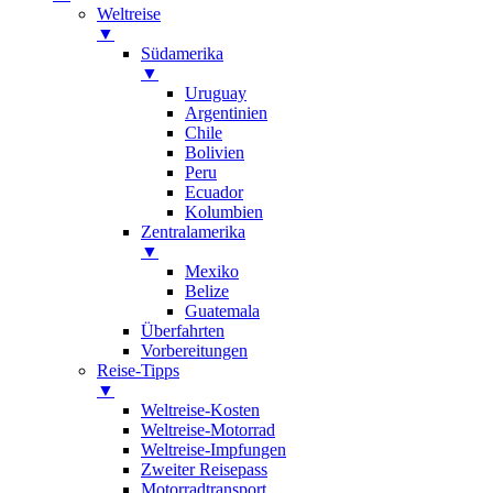
Weltreise
▼
Südamerika
▼
Uruguay
Argentinien
Chile
Bolivien
Peru
Ecuador
Kolumbien
Zentralamerika
▼
Mexiko
Belize
Guatemala
Überfahrten
Vorbereitungen
Reise-Tipps
▼
Weltreise-Kosten
Weltreise-Motorrad
Weltreise-Impfungen
Zweiter Reisepass
Motorradtransport