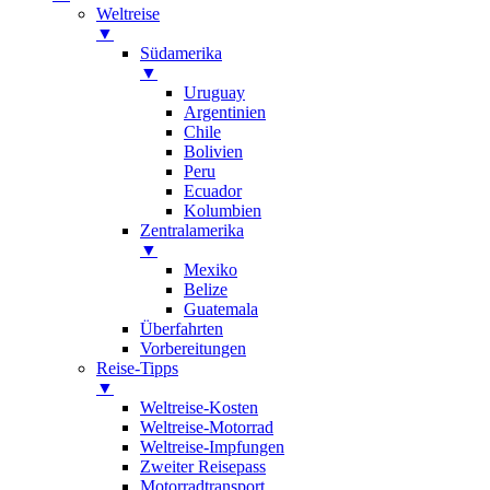
Weltreise
▼
Südamerika
▼
Uruguay
Argentinien
Chile
Bolivien
Peru
Ecuador
Kolumbien
Zentralamerika
▼
Mexiko
Belize
Guatemala
Überfahrten
Vorbereitungen
Reise-Tipps
▼
Weltreise-Kosten
Weltreise-Motorrad
Weltreise-Impfungen
Zweiter Reisepass
Motorradtransport