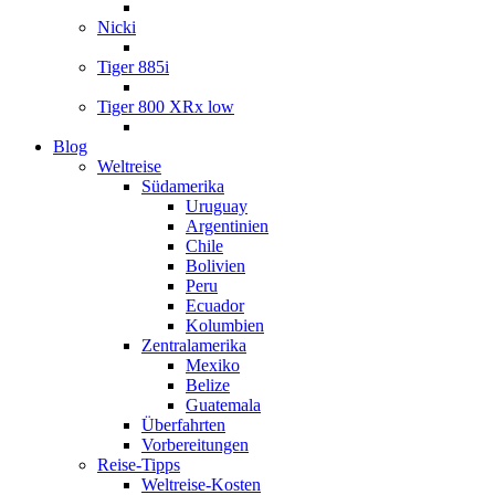
Nicki
Tiger 885i
Tiger 800 XRx low
Blog
Weltreise
Südamerika
Uruguay
Argentinien
Chile
Bolivien
Peru
Ecuador
Kolumbien
Zentralamerika
Mexiko
Belize
Guatemala
Überfahrten
Vorbereitungen
Reise-Tipps
Weltreise-Kosten