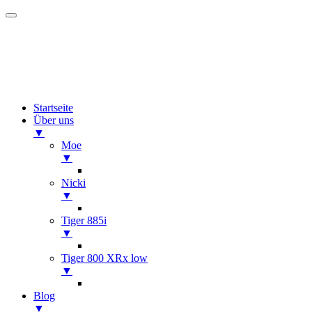
Startseite
Über uns
▼
Moe
▼
Nicki
▼
Tiger 885i
▼
Tiger 800 XRx low
▼
Blog
▼