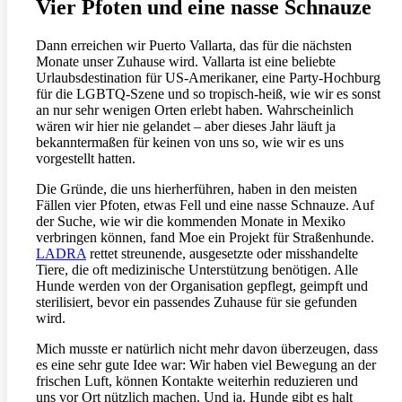
Vier Pfoten und eine nasse Schnauze
Dann erreichen wir Puerto Vallarta, das für die nächsten
Monate unser Zuhause wird. Vallarta ist eine beliebte
Urlaubsdestination für US-Amerikaner, eine Party-Hochburg
für die LGBTQ-Szene und so tropisch-heiß, wie wir es sonst
an nur sehr wenigen Orten erlebt haben. Wahrscheinlich
wären wir hier nie gelandet – aber dieses Jahr läuft ja
bekanntermaßen für keinen von uns so, wie wir es uns
vorgestellt hatten.
Die Gründe, die uns hierherführen, haben in den meisten
Fällen vier Pfoten, etwas Fell und eine nasse Schnauze. Auf
der Suche, wie wir die kommenden Monate in Mexiko
verbringen können, fand Moe ein Projekt für Straßenhunde.
LADRA
rettet streunende, ausgesetzte oder misshandelte
Tiere, die oft medizinische Unterstützung benötigen. Alle
Hunde werden von der Organisation gepflegt, geimpft und
sterilisiert, bevor ein passendes Zuhause für sie gefunden
wird.
Mich musste er natürlich nicht mehr davon überzeugen, dass
es eine sehr gute Idee war: Wir haben viel Bewegung an der
frischen Luft, können Kontakte weiterhin reduzieren und
uns vor Ort nützlich machen. Und ja, Hunde gibt es halt