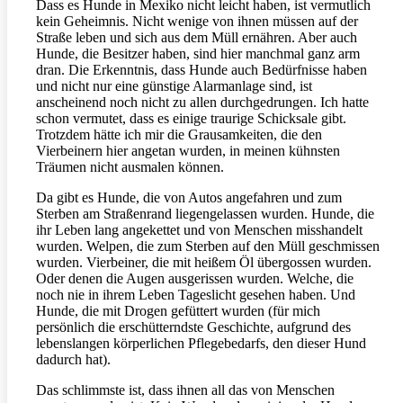
Dass es Hunde in Mexiko nicht leicht haben, ist vermutlich
kein Geheimnis. Nicht wenige von ihnen müssen auf der
Straße leben und sich aus dem Müll ernähren. Aber auch
Hunde, die Besitzer haben, sind hier manchmal ganz arm
dran. Die Erkenntnis, dass Hunde auch Bedürfnisse haben
und nicht nur eine günstige Alarmanlage sind, ist
anscheinend noch nicht zu allen durchgedrungen. Ich hatte
schon vermutet, dass es einige traurige Schicksale gibt.
Trotzdem hätte ich mir die Grausamkeiten, die den
Vierbeinern hier angetan wurden, in meinen kühnsten
Träumen nicht ausmalen können.
Da gibt es Hunde, die von Autos angefahren und zum
Sterben am Straßenrand liegengelassen wurden. Hunde, die
ihr Leben lang angekettet und von Menschen misshandelt
wurden. Welpen, die zum Sterben auf den Müll geschmissen
wurden. Vierbeiner, die mit heißem Öl übergossen wurden.
Oder denen die Augen ausgerissen wurden. Welche, die
noch nie in ihrem Leben Tageslicht gesehen haben. Und
Hunde, die mit Drogen gefüttert wurden (für mich
persönlich die erschütterndste Geschichte, aufgrund des
lebenslangen körperlichen Pflegebedarfs, den dieser Hund
dadurch hat).
Das schlimmste ist, dass ihnen all das von Menschen