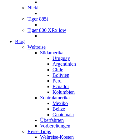
Nicki
Tiger 885i
Tiger 800 XRx low
Blog
Weltreise
Südamerika
Uruguay
Argentinien
Chile
Bolivien
Peru
Ecuador
Kolumbien
Zentralamerika
Mexiko
Belize
Guatemala
Überfahrten
Vorbereitungen
Reise-Tipps
Weltreise-Kosten