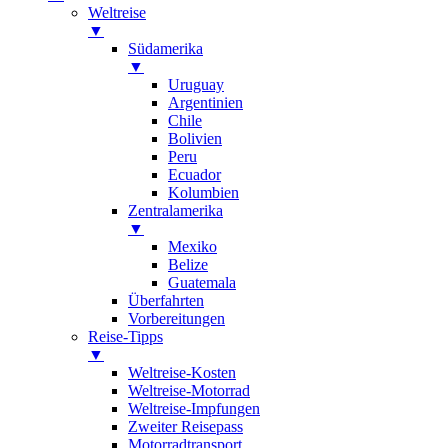
Weltreise
▼
Südamerika
▼
Uruguay
Argentinien
Chile
Bolivien
Peru
Ecuador
Kolumbien
Zentralamerika
▼
Mexiko
Belize
Guatemala
Überfahrten
Vorbereitungen
Reise-Tipps
▼
Weltreise-Kosten
Weltreise-Motorrad
Weltreise-Impfungen
Zweiter Reisepass
Motorradtransport