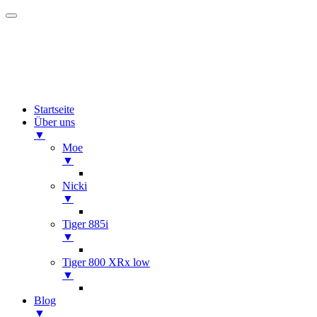
Startseite
Über uns
▼
Moe
▼
Nicki
▼
Tiger 885i
▼
Tiger 800 XRx low
▼
Blog
▼