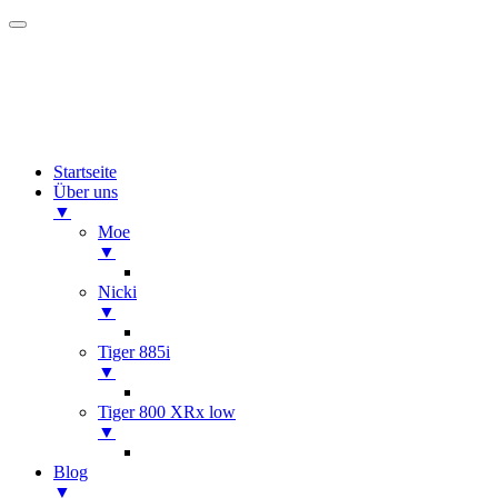
Startseite
Über uns
▼
Moe
▼
Nicki
▼
Tiger 885i
▼
Tiger 800 XRx low
▼
Blog
▼