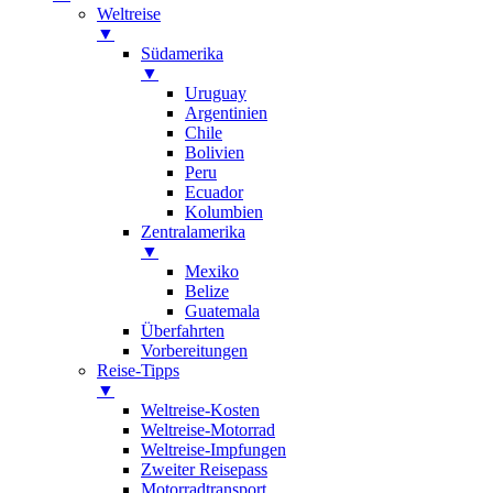
Weltreise
▼
Südamerika
▼
Uruguay
Argentinien
Chile
Bolivien
Peru
Ecuador
Kolumbien
Zentralamerika
▼
Mexiko
Belize
Guatemala
Überfahrten
Vorbereitungen
Reise-Tipps
▼
Weltreise-Kosten
Weltreise-Motorrad
Weltreise-Impfungen
Zweiter Reisepass
Motorradtransport