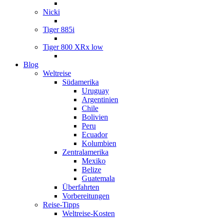
Nicki
Tiger 885i
Tiger 800 XRx low
Blog
Weltreise
Südamerika
Uruguay
Argentinien
Chile
Bolivien
Peru
Ecuador
Kolumbien
Zentralamerika
Mexiko
Belize
Guatemala
Überfahrten
Vorbereitungen
Reise-Tipps
Weltreise-Kosten