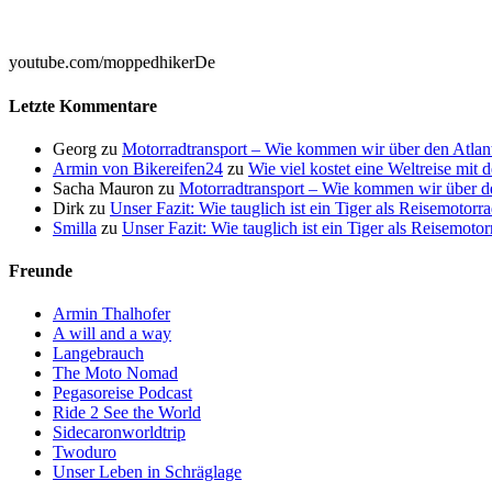

youtube.com/moppedhikerDe
Letzte Kommentare
Georg
zu
Motorradtransport – Wie kommen wir über den Atlan
Armin von Bikereifen24
zu
Wie viel kostet eine Weltreise mit
Sacha Mauron
zu
Motorradtransport – Wie kommen wir über de
Dirk
zu
Unser Fazit: Wie tauglich ist ein Tiger als Reisemotorr
Smilla
zu
Unser Fazit: Wie tauglich ist ein Tiger als Reisemoto
Freunde
Armin Thalhofer
A will and a way
Langebrauch
The Moto Nomad
Pegasoreise Podcast
Ride 2 See the World
Sidecaronworldtrip
Twoduro
Unser Leben in Schräglage