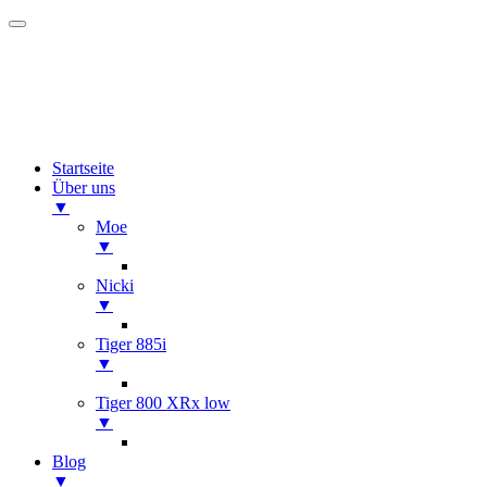
Startseite
Über uns
▼
Moe
▼
Nicki
▼
Tiger 885i
▼
Tiger 800 XRx low
▼
Blog
▼