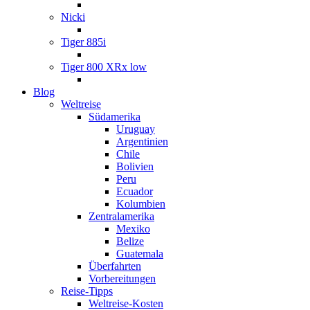
Nicki
Tiger 885i
Tiger 800 XRx low
Blog
Weltreise
Südamerika
Uruguay
Argentinien
Chile
Bolivien
Peru
Ecuador
Kolumbien
Zentralamerika
Mexiko
Belize
Guatemala
Überfahrten
Vorbereitungen
Reise-Tipps
Weltreise-Kosten