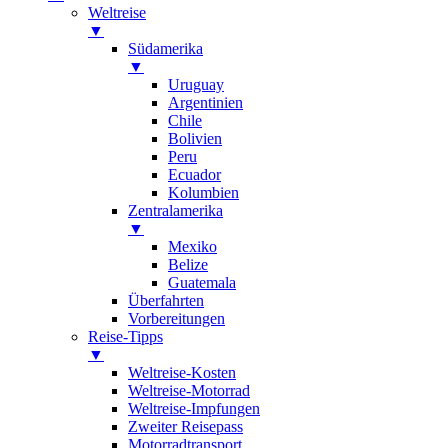
Weltreise
▼
Südamerika
▼
Uruguay
Argentinien
Chile
Bolivien
Peru
Ecuador
Kolumbien
Zentralamerika
▼
Mexiko
Belize
Guatemala
Überfahrten
Vorbereitungen
Reise-Tipps
▼
Weltreise-Kosten
Weltreise-Motorrad
Weltreise-Impfungen
Zweiter Reisepass
Motorradtransport