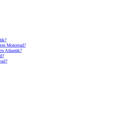
tik?
 dem Motorrad?
n Atlantik?
ad?
rrad?