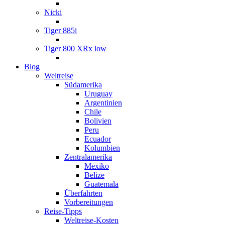
Nicki
Tiger 885i
Tiger 800 XRx low
Blog
Weltreise
Südamerika
Uruguay
Argentinien
Chile
Bolivien
Peru
Ecuador
Kolumbien
Zentralamerika
Mexiko
Belize
Guatemala
Überfahrten
Vorbereitungen
Reise-Tipps
Weltreise-Kosten