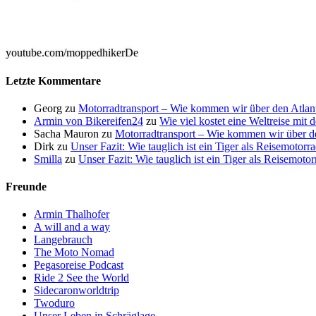

youtube.com/moppedhikerDe
Letzte Kommentare
Georg
zu
Motorradtransport – Wie kommen wir über den Atlan
Armin von Bikereifen24
zu
Wie viel kostet eine Weltreise mit
Sacha Mauron
zu
Motorradtransport – Wie kommen wir über de
Dirk
zu
Unser Fazit: Wie tauglich ist ein Tiger als Reisemotorr
Smilla
zu
Unser Fazit: Wie tauglich ist ein Tiger als Reisemoto
Freunde
Armin Thalhofer
A will and a way
Langebrauch
The Moto Nomad
Pegasoreise Podcast
Ride 2 See the World
Sidecaronworldtrip
Twoduro
Unser Leben in Schräglage