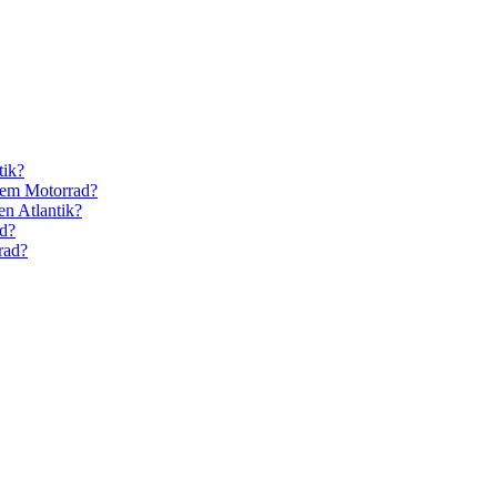
tik?
 dem Motorrad?
n Atlantik?
ad?
rrad?