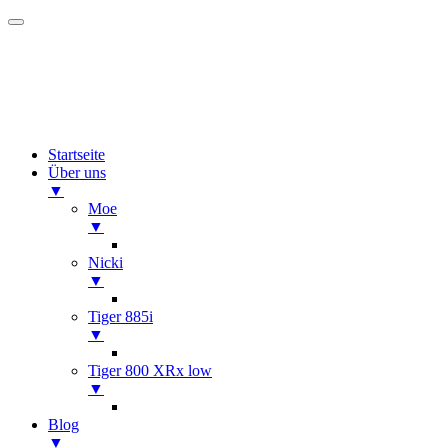
Startseite
Über uns
▼
Moe
▼
Nicki
▼
Tiger 885i
▼
Tiger 800 XRx low
▼
Blog
▼