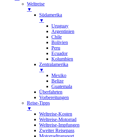
Weltreise
▼
Südamerika
▼
Uruguay
Argentinien
Chile
Bolivien
Peru
Ecuador
Kolumbien
Zentralamerika
▼
Mexiko
Belize
Guatemala
Überfahrten
Vorbereitungen
Reise-Tipps
▼
Weltreise-Kosten
Weltreise-Motorrad
Weltreise-Impfungen
Zweiter Reisepass
Motorradtransport