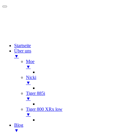
Startseite
Über uns
▼
Moe
▼
Nicki
▼
Tiger 885i
▼
Tiger 800 XRx low
▼
Blog
▼