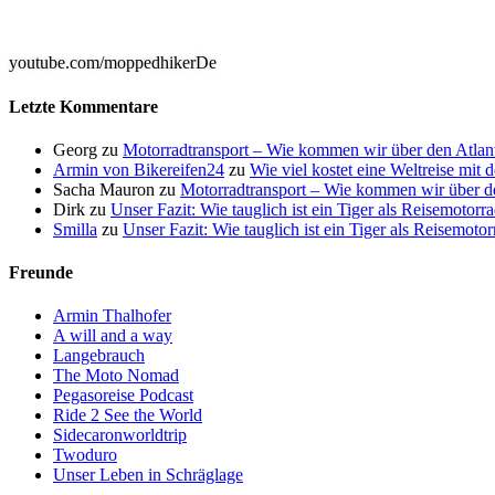

youtube.com/moppedhikerDe
Letzte Kommentare
Georg
zu
Motorradtransport – Wie kommen wir über den Atlan
Armin von Bikereifen24
zu
Wie viel kostet eine Weltreise mit
Sacha Mauron
zu
Motorradtransport – Wie kommen wir über de
Dirk
zu
Unser Fazit: Wie tauglich ist ein Tiger als Reisemotorr
Smilla
zu
Unser Fazit: Wie tauglich ist ein Tiger als Reisemoto
Freunde
Armin Thalhofer
A will and a way
Langebrauch
The Moto Nomad
Pegasoreise Podcast
Ride 2 See the World
Sidecaronworldtrip
Twoduro
Unser Leben in Schräglage