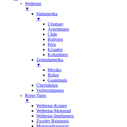
Weltreise
▼
Südamerika
▼
Uruguay
Argentinien
Chile
Bolivien
Peru
Ecuador
Kolumbien
Zentralamerika
▼
Mexiko
Belize
Guatemala
Überfahrten
Vorbereitungen
Reise-Tipps
▼
Weltreise-Kosten
Weltreise-Motorrad
Weltreise-Impfungen
Zweiter Reisepass
Motorradtransport