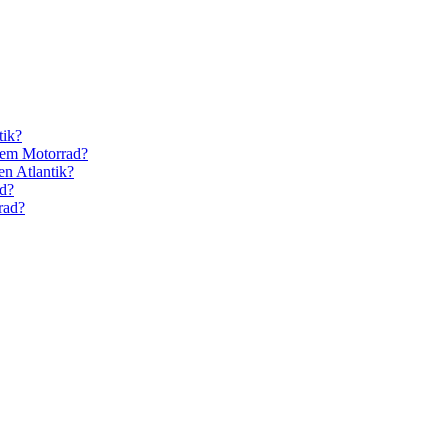
tik?
 dem Motorrad?
n Atlantik?
ad?
rrad?