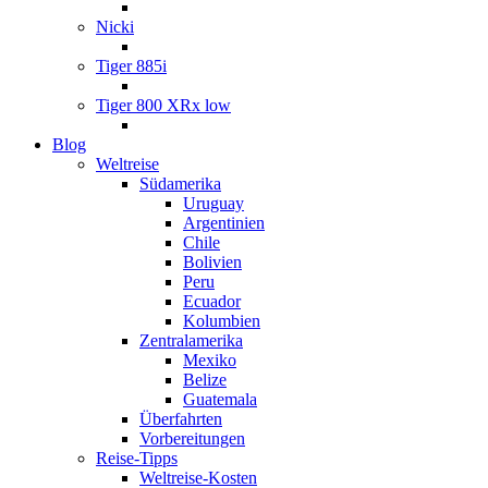
Nicki
Tiger 885i
Tiger 800 XRx low
Blog
Weltreise
Südamerika
Uruguay
Argentinien
Chile
Bolivien
Peru
Ecuador
Kolumbien
Zentralamerika
Mexiko
Belize
Guatemala
Überfahrten
Vorbereitungen
Reise-Tipps
Weltreise-Kosten