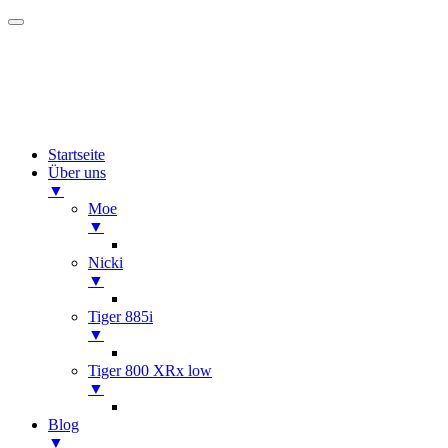
Startseite
Über uns
▼
Moe
▼
Nicki
▼
Tiger 885i
▼
Tiger 800 XRx low
▼
Blog
▼