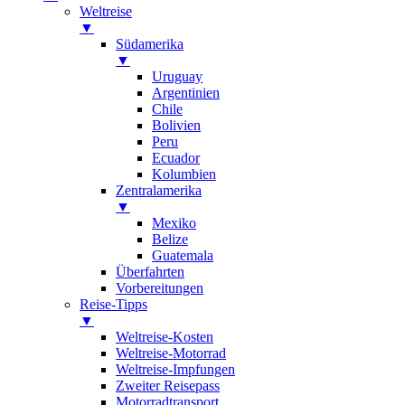
Weltreise
▼
Südamerika
▼
Uruguay
Argentinien
Chile
Bolivien
Peru
Ecuador
Kolumbien
Zentralamerika
▼
Mexiko
Belize
Guatemala
Überfahrten
Vorbereitungen
Reise-Tipps
▼
Weltreise-Kosten
Weltreise-Motorrad
Weltreise-Impfungen
Zweiter Reisepass
Motorradtransport