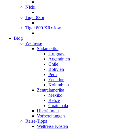
Nicki
Tiger 885i
Tiger 800 XRx low
Blog
Weltreise
Südamerika
Uruguay
Argentinien
Chile
Bolivien
Peru
Ecuador
Kolumbien
Zentralamerika
Mexiko
Belize
Guatemala
Überfahrten
Vorbereitungen
Reise-Tipps
Weltreise-Kosten