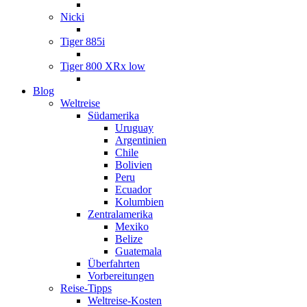
Nicki
Tiger 885i
Tiger 800 XRx low
Blog
Weltreise
Südamerika
Uruguay
Argentinien
Chile
Bolivien
Peru
Ecuador
Kolumbien
Zentralamerika
Mexiko
Belize
Guatemala
Überfahrten
Vorbereitungen
Reise-Tipps
Weltreise-Kosten