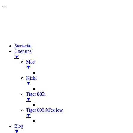
Startseite
Über uns
▼
Moe
▼
Nicki
▼
Tiger 885i
▼
Tiger 800 XRx low
▼
Blog
▼