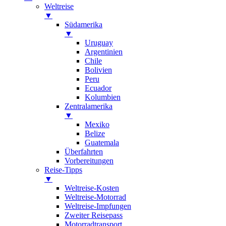
Weltreise
▼
Südamerika
▼
Uruguay
Argentinien
Chile
Bolivien
Peru
Ecuador
Kolumbien
Zentralamerika
▼
Mexiko
Belize
Guatemala
Überfahrten
Vorbereitungen
Reise-Tipps
▼
Weltreise-Kosten
Weltreise-Motorrad
Weltreise-Impfungen
Zweiter Reisepass
Motorradtransport