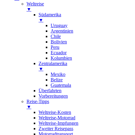
Weltreise
▼
Südamerika
▼
Uruguay
Argentinien
Chile
Bolivien
Peru
Ecuador
Kolumbien
Zentralamerika
▼
Mexiko
Belize
Guatemala
Überfahrten
Vorbereitungen
Reise-Tipps
▼
Weltreise-Kosten
Weltreise-Motorrad
Weltreise-Impfungen
Zweiter Reisepass
Motorradtransport