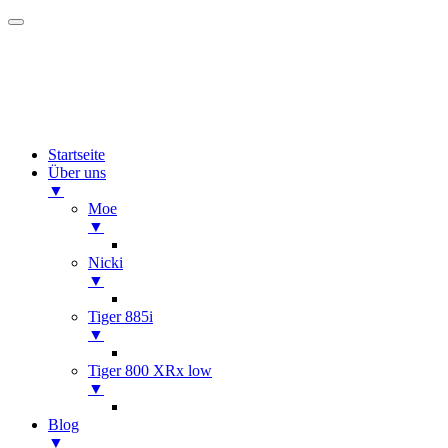
Startseite
Über uns
▼
Moe
▼
Nicki
▼
Tiger 885i
▼
Tiger 800 XRx low
▼
Blog
▼