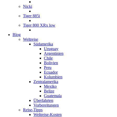
Nicki
Tiger 885i
Tiger 800 XRx low
Blog
Weltreise
Südamerika
Uruguay
Argentinien
Chile
Bolivien
Peru
Ecuador
Kolumbien
Zentralamerika
Mexiko
Belize
Guatemala
Überfahrten
Vorbereitungen
Reise-Tipps
Weltreise-Kosten