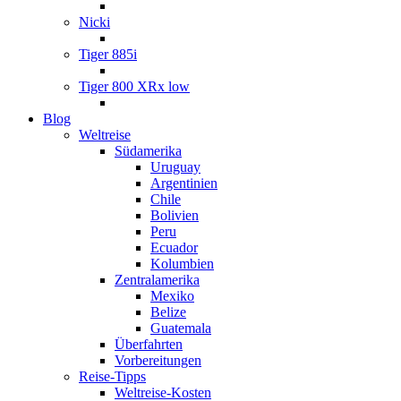
Nicki
Tiger 885i
Tiger 800 XRx low
Blog
Weltreise
Südamerika
Uruguay
Argentinien
Chile
Bolivien
Peru
Ecuador
Kolumbien
Zentralamerika
Mexiko
Belize
Guatemala
Überfahrten
Vorbereitungen
Reise-Tipps
Weltreise-Kosten