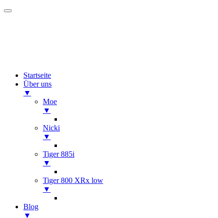
Startseite
Über uns
▼
Moe
▼
Nicki
▼
Tiger 885i
▼
Tiger 800 XRx low
▼
Blog
▼