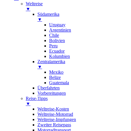
Weltreise
▼
Südamerika
▼
Uruguay
Argentinien
Chile
Bolivien
Peru
Ecuador
Kolumbien
Zentralamerika
▼
Mexiko
Belize
Guatemala
Überfahrten
Vorbereitungen
Reise-Tipps
▼
Weltreise-Kosten
Weltreise-Motorrad
Weltreise-Impfungen
Zweiter Reisepass
Motorradtransport