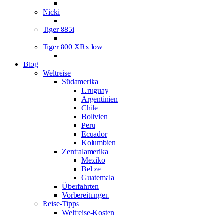
Nicki
Tiger 885i
Tiger 800 XRx low
Blog
Weltreise
Südamerika
Uruguay
Argentinien
Chile
Bolivien
Peru
Ecuador
Kolumbien
Zentralamerika
Mexiko
Belize
Guatemala
Überfahrten
Vorbereitungen
Reise-Tipps
Weltreise-Kosten