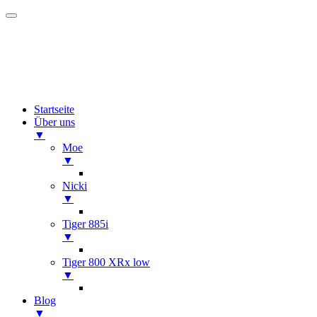
Startseite
Über uns
▼
Moe
▼
Nicki
▼
Tiger 885i
▼
Tiger 800 XRx low
▼
Blog
▼