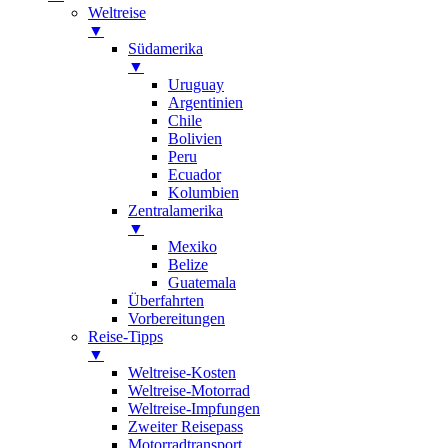
Weltreise
▼
Südamerika
▼
Uruguay
Argentinien
Chile
Bolivien
Peru
Ecuador
Kolumbien
Zentralamerika
▼
Mexiko
Belize
Guatemala
Überfahrten
Vorbereitungen
Reise-Tipps
▼
Weltreise-Kosten
Weltreise-Motorrad
Weltreise-Impfungen
Zweiter Reisepass
Motorradtransport