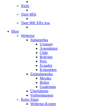
Nicki
Tiger 885i
Tiger 800 XRx low
Blog
Weltreise
Südamerika
Uruguay
Argentinien
Chile
Bolivien
Peru
Ecuador
Kolumbien
Zentralamerika
Mexiko
Belize
Guatemala
Überfahrten
Vorbereitungen
Reise-Tipps
Weltreise-Kosten