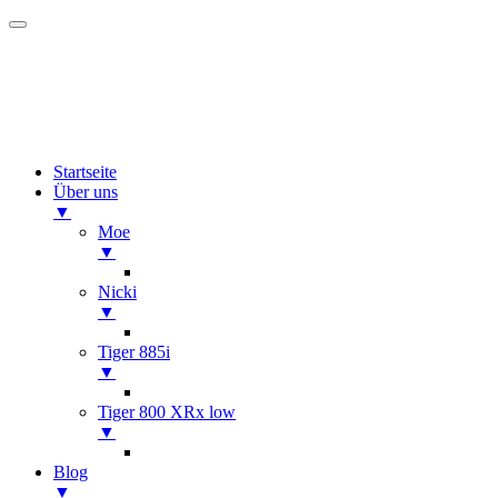
Startseite
Über uns
▼
Moe
▼
Nicki
▼
Tiger 885i
▼
Tiger 800 XRx low
▼
Blog
▼