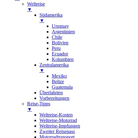
Weltreise
▼
Südamerika
▼
Uruguay
Argentinien
Chile
Bolivien
Peru
Ecuador
Kolumbien
Zentralamerika
▼
Mexiko
Belize
Guatemala
Überfahrten
Vorbereitungen
Reise-Tipps
▼
Weltreise-Kosten
Weltreise-Motorrad
Weltreise-Impfungen
Zweiter Reisepass
Motorradtransport